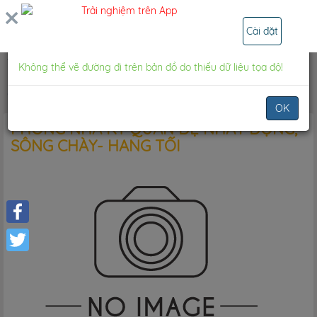
ĐĂNG NHẬP
Trải nghiệm trên App
×
Thông báo
Cài đặt
Tour nổi bật
Không thể vẽ đường đi trên bản đồ do thiếu dữ liệu tọa độ!
PHONG NHA KỲ QUAN ĐỆ NHẤT ĐỘNG, SÔNG
CHÀY- HANG TỐI
OK
PHONG NHA KỲ QUAN ĐỆ NHẤT ĐỘNG,
SÔNG CHÀY- HANG TỐI
Facebook
Twitter