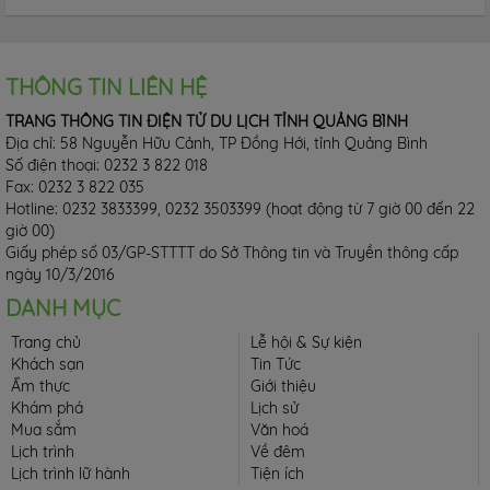
THÔNG TIN LIÊN HỆ
TRANG THÔNG TIN ĐIỆN TỬ DU LỊCH TỈNH QUẢNG BÌNH
Địa chỉ: 58 Nguyễn Hữu Cảnh, TP Đồng Hới, tỉnh Quảng Bình
Số điện thoại: 0232 3 822 018
Fax: 0232 3 822 035
Hotline: 0232 3833399, 0232 3503399 (hoạt động từ 7 giờ 00 đến 22
giờ 00)
Giấy phép số 03/GP-STTTT do Sở Thông tin và Truyền thông cấp
ngày 10/3/2016
DANH MỤC
Trang chủ
Lễ hội & Sự kiện
Khách sạn
Tin Tức
Ẩm thực
Giới thiệu
Khám phá
Lịch sử
Mua sắm
Văn hoá
Lịch trình
Về đêm
Lịch trình lữ hành
Tiện ích