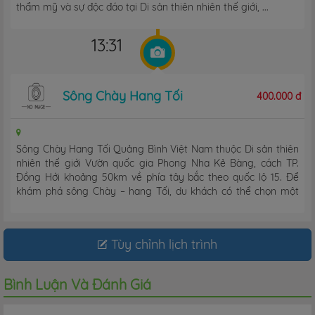
thẩm mỹ và sự độc đáo tại Di sản thiên nhiên thế giới, ...
13:31
Sông Chày Hang Tối
400.000 đ
Sông Chày Hang Tối Quảng Bình Việt Nam thuộc Di sản thiên
nhiên thế giới Vườn quốc gia Phong Nha Kẻ Bàng, cách TP.
Đồng Hới khoảng 50km về phía tây bắc theo quốc lộ 15. Để
khám phá sông Chày – hang Tối, du khách có thể chọn một
trong hai ...
Tùy chỉnh lịch trình
Bình Luận Và Đánh Giá