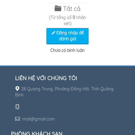
Tất cả
(Từ tổng số
0
nhận
xét)
Đăng nhập để
đánh giá
Chưa có bình luận
LIÊN HỆ VỚI CHÚNG TÔI
28 Quang Trung, Phường Đồng Hới, Tỉnh Quảng
Bình
mail@gmail.com
PHÒNG KHÁCH SẠN