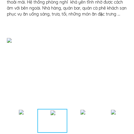
thoải mái. Hệ thống phòng nghỉ khá yên tĩnh nhờ được cách
có 
âm với bên ngoài. Nhà hàng, quán bar, quán cà phê khách sạn
miễ
phục vụ ăn uống sáng, trưa, tối, những món ăn đặc trưng ...
máy
...