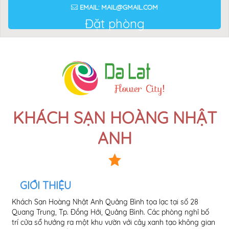
EMAIL: MAIL@GMAIL.COM
Đặt phòng
KHÁCH SẠN HOÀNG NHẬT
ANH
GIỚI THIỆU
Khách Sạn Hoàng Nhật Anh Quảng Bình tọa lạc tại số 28
vớ
Quang Trung, Tp. Đồng Hới, Quảng Bình. Các phòng nghỉ bố
dã 
trí cửa sổ hướng ra một khu vườn với cây xanh tạo không gian
the