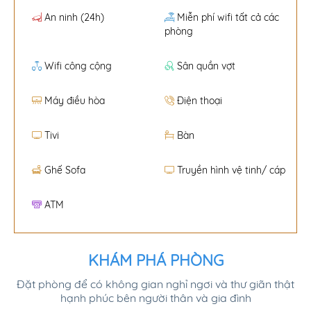
An ninh (24h)
Miễn phí wifi tất cả các
phòng
Wifi công cộng
Sân quần vợt
Máy điều hòa
Điện thoại
Tivi
Bàn
Ghế Sofa
Truyền hình vệ tinh/ cáp
ATM
KHÁM PHÁ PHÒNG
Đặt phòng để có không gian nghỉ ngơi và thư giãn thật
hạnh phúc bên người thân và gia đình