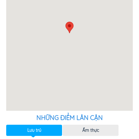
NHỮNG ĐIỂM LÂN CẬN
Lưu trú
Ẩm thực