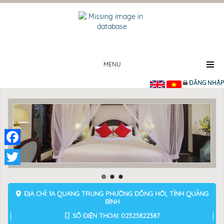
MENU
ĐĂNG NHẬP
Facebook
Twitter
ĐỊA CHỈ: 1A QUANG TRUNG PHƯỜNG ĐỒNG HỚI, TỈNH QUẢNG
BÌNH
SỐ ĐIỆN THOẠI: 02323822387