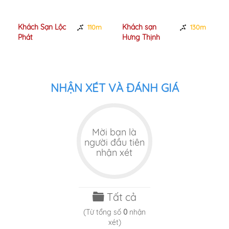
Khách Sạn Lộc
Khách sạn
110m
130m
Phát
Hưng Thịnh
NHẬN XÉT VÀ ĐÁNH GIÁ
Mời bạn là
người đầu tiên
nhận xét
Tất cả
(Từ tổng số
0
nhận
xét)