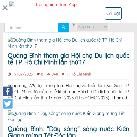
ĐĂNG NHẬP
Trải nghiệm trên App
Cài đặt
Quảng Bình tham gia Hội chợ Du lịch quốc
tế TP. Hồ Chí Minh lần thứ 17
19/09/2023
0
848
TP. Hồ Chí Minh
Sáng nay, 7/9, tại Trung tâm Hội chợ và triển lãm Sài Gòn, TP.
Hồ Chí Minh đã diễn ra lễ khai mạc Hội chợ Du lịch quốc tế TP.
Hồ Chí Minh lần thứ 17 năm 2023 (ITE-HCMC 2023). Tham dự
Facebook
có đồng chí Hồ An Phong, Tỉnh ủy viên, Phó Chủ tịch UBND
tỉnh. Lễ Khai mạc Hội chợ Du lịch Quốc tế TP. Hồ Chí Minh –
Twitter
Quảng Bình: “Dậy sóng” sông nước Kiến
Giang mừng Tết Độc lập