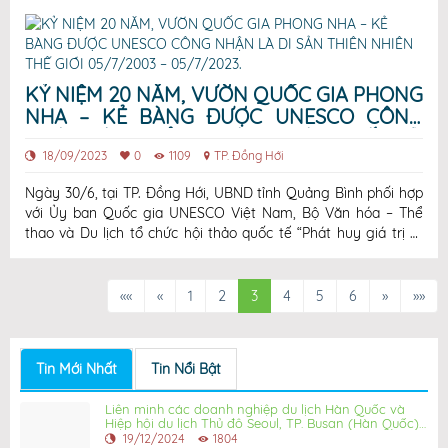
kinh tế mũi nhọn, giai đoạn 2021-2025 do đồng chí Chủ tịch
UBND tỉnh Trần T
KỶ NIỆM 20 NĂM, VƯỜN QUỐC GIA PHONG
NHA – KẺ BÀNG ĐƯỢC UNESCO CÔNG
NHẬN LÀ DI SẢN THIÊN NHIÊN THẾ GIỚI
05/7/2003 – 05/7/2023.
18/09/2023
0
1109
TP. Đồng Hới
Ngày 30/6, tại TP. Đồng Hới, UBND tỉnh Quảng Bình phối hợp
với Ủy ban Quốc gia UNESCO Việt Nam, Bộ Văn hóa – Thể
thao và Du lịch tổ chức hội thảo quốc tế “Phát huy giá trị Di
sản thế giới Vườn Quốc gia Phong Nha-Kẻ Bàng trong xu thế
hội nhập và phát triển bền vững” Tham dự hội thảo có đồng
chí Hoàn
««
«
1
2
3
4
5
6
»
»»
Tin Mới Nhất
Tin Nổi Bật
Liên minh các doanh nghiệp du lịch Hàn Quốc và
Hiệp hội du lịch Thủ đô Seoul, TP. Busan (Hàn Quốc)
khảo sát du lịch Quảng Bình
19/12/2024
1804