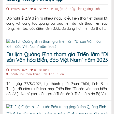
19/09/2023
0
937
Huyện Lệ Thủy, Tỉnh Quảng Bình
Dịp nghỉ lễ 2/9 diễn ra nhiều ngày, điều kiện thời tiết thuận lợi
cùng với công tác quảng bá, xúc tiến du lịch thực hiện sâu
rộng, liên tục, các điểm đến được đa dạng hơn nên đã thu hút
được lượng lớn khách du lịch đến với Quảng Bình. Tham gia lễ
hội năm nay có 24 đội thuyền bơi nam chia làm 2 bảng
Du lịch Quảng Bình tham gia Triển lãm “Di
sản Văn hóa Biển, đảo Việt Nam” năm 2023
19/09/2023
0
1057
Thành Phố Phan Thiết, Tỉnh Bình Thuận
Tối ngày 27/8/2023, tại thành phố Phan Thiết, tỉnh Bình
Thuận đã diễn ra lễ khai mạc Triển lãm “Di sản văn hóa biển,
đảo Việt Nam” (sau đây gọi là Triển lãm). Triển lãm do Bộ Văn
hóa, Thể thao và Du lịch, UBND tỉnh Bình Thuận chỉ đạo; Trung
tâm Triển lãm Văn hóa nghệ thuật Việt Nam chủ trì, phối hợp