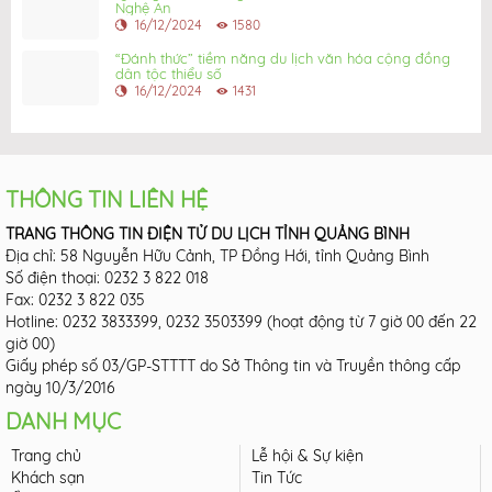
Nghệ An
16/12/2024
1580
“Đánh thức” tiềm năng du lịch văn hóa cộng đồng
dân tộc thiểu số
16/12/2024
1431
THÔNG TIN LIÊN HỆ
TRANG THÔNG TIN ĐIỆN TỬ DU LỊCH TỈNH QUẢNG BÌNH
Địa chỉ: 58 Nguyễn Hữu Cảnh, TP Đồng Hới, tỉnh Quảng Bình
Số điện thoại: 0232 3 822 018
Fax: 0232 3 822 035
Hotline: 0232 3833399, 0232 3503399 (hoạt động từ 7 giờ 00 đến 22
giờ 00)
Giấy phép số 03/GP-STTTT do Sở Thông tin và Truyền thông cấp
ngày 10/3/2016
DANH MỤC
Trang chủ
Lễ hội & Sự kiện
Khách sạn
Tin Tức