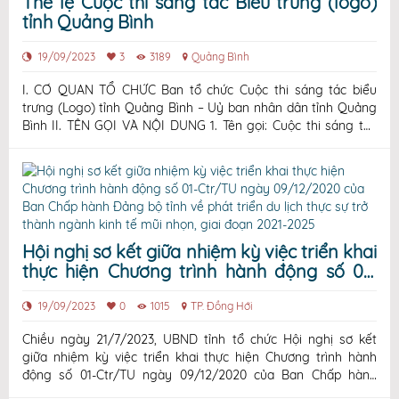
Thể lệ Cuộc thi sáng tác Biểu trưng (logo)
tỉnh Quảng Bình
19/09/2023
3
3189
Quảng Bình
I. CƠ QUAN TỔ CHỨC Ban tổ chức Cuộc thi sáng tác biểu
trưng (Logo) tỉnh Quảng Bình – Uỷ ban nhân dân tỉnh Quảng
Bình II. TÊN GỌI VÀ NỘI DUNG 1. Tên gọi: Cuộc thi sáng tác
Biểu trưng (logo) tỉnh Quảng Bình 2. Nội dung – Sáng tác Biểu
trưng (logo) tỉnh Quảng Bình phải có tính khái quát, nghệ
thuậ
Hội nghị sơ kết giữa nhiệm kỳ việc triển khai
thực hiện Chương trình hành động số 01-
Ctr/TU ngày 09/12/2020 của Ban Chấp
hành Đảng bộ tỉnh về phát triển du lịch thực
19/09/2023
0
1015
TP. Đồng Hới
sự trở thành ngành kinh tế mũi nhọn, giai
Chiều ngày 21/7/2023, UBND tỉnh tổ chức Hội nghị sơ kết
đoạn 2021-2025
giữa nhiệm kỳ việc triển khai thực hiện Chương trình hành
động số 01-Ctr/TU ngày 09/12/2020 của Ban Chấp hành
Đảng bộ tỉnh về phát triển du lịch thực sự trở thành ngành