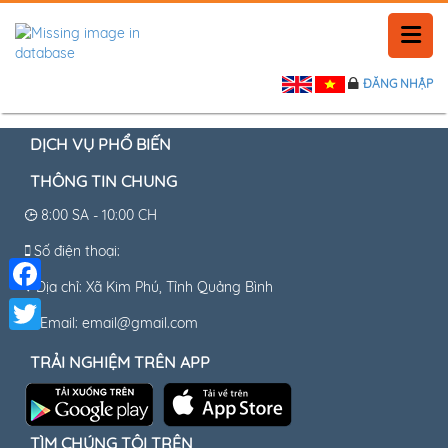
ĐĂNG NHẬP
TRANG CHỦ
LỊCH SỬ
DỊCH VỤ PHỔ BIẾN
THÔNG TIN CHUNG
TIN TỨC
8:00 SA - 10:00 CH
PHẢN HỒI
Số điện thoại:
Địa chỉ: Xã Kim Phú, Tỉnh Quảng Bình
LIÊN HỆ
Facebook
Email: email@gmail.com
Twitter
TRẢI NGHIỆM TRÊN APP
TÌM CHÚNG TÔI TRÊN