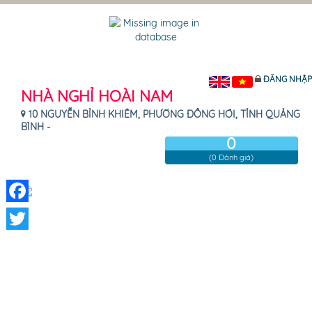
ĐĂNG NHẬP
NHÀ NGHỈ HOÀI NAM
10 NGUYỄN BỈNH KHIÊM, PHƯỜNG ĐỒNG HỚI, TỈNH QUẢNG
BÌNH -
0
(0 Đánh giá)
Facebook
Twitter