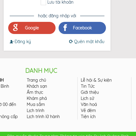
Lưu tài khoản
hoặc đăng nhập với
Google
Facebook
Đăng ký
Quên mật khẩu
DANH MỤC
NH
Trang chủ
Lễ hội & Sự kiện
 Bình
Khách sạn
Tin Tức
Ẩm thực
Giới thiệu
Khám phá
Lịch sử
iờ 00 đến
Mua sắm
Văn hoá
Lịch trình
Về đêm
thông cấp
Lịch trình lữ hành
Tiện ích