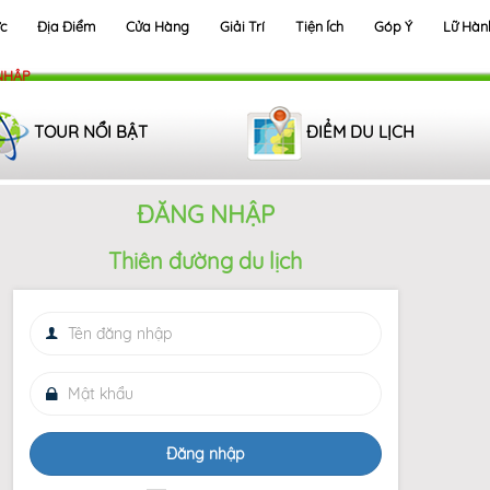
c
Địa Điểm
Cửa Hàng
Giải Trí
Tiện Ích
Góp Ý
Lữ Hàn
NHẬP
TOUR NỔI BẬT
ĐIỂM DU LỊCH
ĐĂNG NHẬP
Thiên đường du lịch
Đăng nhập