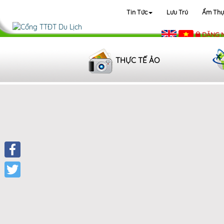
07-08-2026, 21:58:51
Tin Tức
Lưu Trú
Ẩm Thự
ĐĂNG 
THỰC TẾ ẢO
Facebook
Twitter