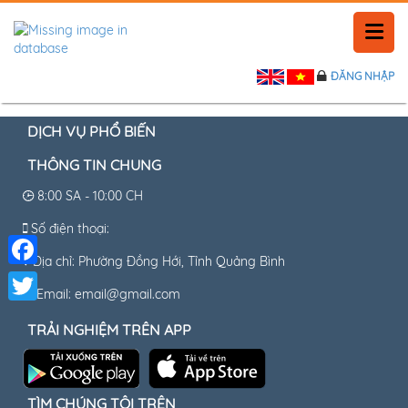
ĐĂNG NHẬP
TRANG CHỦ
LỊCH SỬ
DỊCH VỤ PHỔ BIẾN
THÔNG TIN CHUNG
TIN TỨC
8:00 SA - 10:00 CH
PHẢN HỒI
Số điện thoại:
Địa chỉ: Phường Đồng Hới, Tỉnh Quảng Bình
LIÊN HỆ
Facebook
Email: email@gmail.com
Twitter
TRẢI NGHIỆM TRÊN APP
TÌM CHÚNG TÔI TRÊN