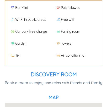
Bar Mini
Pets allowed
Wi-Fi in public areas
Free wifi
Car park free charge
Family room
Garden
Towels
Tivi
Air conditioning
DISCOVERY ROOM
Book a room to enjoy and relax with friends and family
MAP