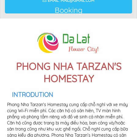
EMAIL: MAIL@GMAIL.COM
Booking
PHONG NHA TARZAN'S
HOMESTAY
INTRODUTION
Phong Nha Tarzan's Homestay cung cấp chỗ nghỉ với xe máy
cho
cùng Wi-Fi miễn phí. Các căn hộ có sân hiên, TV màn hình
khá
phẳng và phòng tắm riêng với đồ vệ sinh cá nhân miễn phí.
km.
Căn hộ cũng được trang bị máy điều hòa, ban công và/hoặc
sân trong cũng như khu vực ghế ngồi. Chỗ nghỉ cung cấp bữa
sáng kiểu địa phương. Phong Nha Tarzan's Homestay có sân