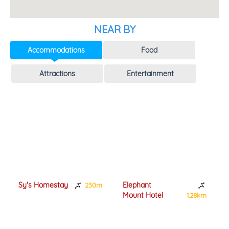
NEAR BY
Accommodations
Food
Attractions
Entertainment
Sy's Homestay
Elephant
230m
Mount Hotel
1.28km