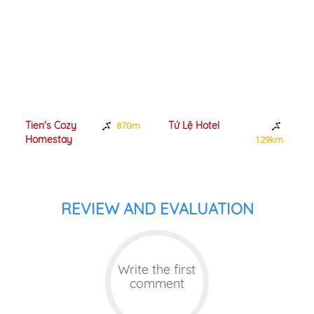
Tien's Cozy
Tứ Lệ Hotel
870m
Homestay
1.29km
REVIEW AND EVALUATION
Write the first
comment