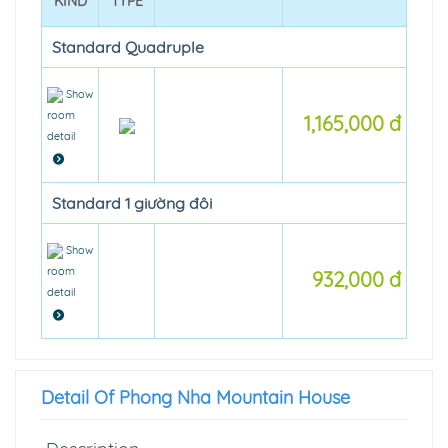
KIND
TYPE
Standard Quadruple
Show
room
1,165,000 đ
detail
Standard 1 giường đôi
Show
room
932,000 đ
detail
Detail Of Phong Nha Mountain House