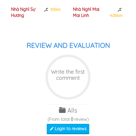
Nhà Nghỉ Sự
Nhà Nghỉ Mai
920m
Hương
Mai Linh
4.05km
REVIEW AND EVALUATION
Write the first
comment
Alls
(From total
0
review)
Login to reviews