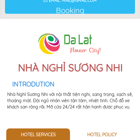
EMAIL: MAIL@GMAIL.COM
Booking
NHÀ NGHỈ SƯƠNG NHI
INTRODUTION
Nhà Nghỉ Sương Nhi với nội thất tiện nghi, sang trọng, sạch sẽ,
thoáng mát. Đội ngũ nhân viên tận tâm, nhiệt tình. Chỗ đỗ xe
khách sạn rộng rãi. Mở cửa 24/24 rất hân hạnh được phục vụ.
HOTEL SERVICES
HOTEL POLICY