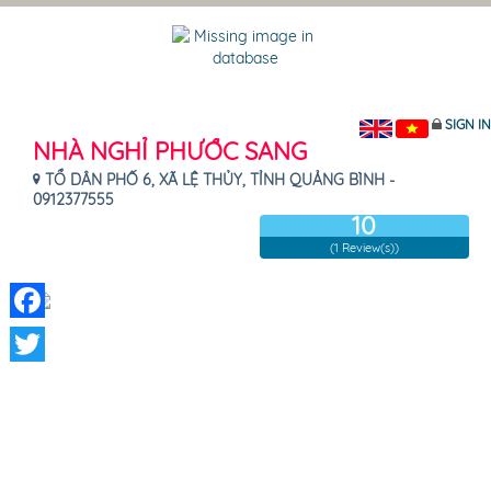
SIGN IN
NHÀ NGHỈ PHƯỚC SANG
TỔ DÂN PHỐ 6, XÃ LỆ THỦY, TỈNH QUẢNG BÌNH -
0912377555
10
(1 Review(s))
Facebook
Twitter