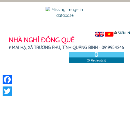
SIGN IN
NHÀ NGHỈ ĐỒNG QUÊ
MAI HẠ, XÃ TRƯỜNG PHÚ, TỈNH QUẢNG BÌNH - 0919954246
0
(0 Review(s))
Facebook
Twitter